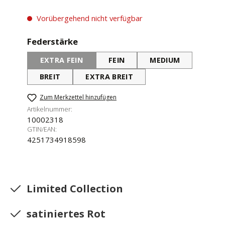
Vorübergehend nicht verfügbar
auswählen
Federstärke
EXTRA FEIN
FEIN
MEDIUM
(DIESE OPTION IST ZURZEIT NICHT VERFÜGBAR.)
BREIT
EXTRA BREIT
Zum Merkzettel hinzufügen
Artikelnummer:
10002318
GTIN/EAN:
4251734918598
Limited Collection
satiniertes Rot