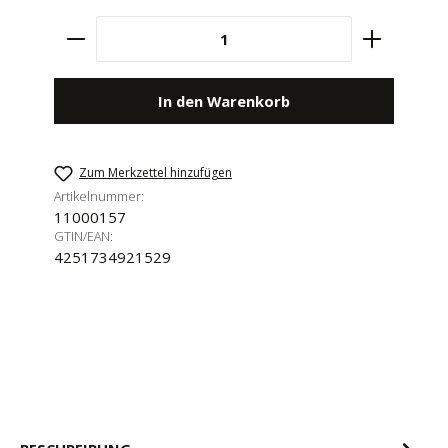
Produkt Anzahl: Gib den gewünschten Wert e
In den Warenkorb
Zum Merkzettel hinzufügen
Artikelnummer:
11000157
GTIN/EAN:
4251734921529