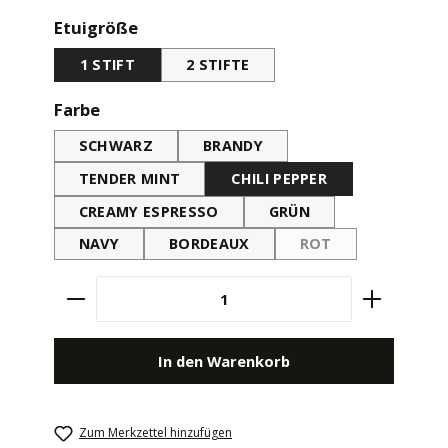
auswählen
Etuigröße
1 STIFT
2 STIFTE
auswählen
Farbe
SCHWARZ
BRANDY
TENDER MINT
CHILI PEPPER
CREAMY ESPRESSO
GRÜN
NAVY
BORDEAUX
ROT
(DIESE OPTION IST 
Produkt Anzahl: Gib den gewünschten Wert e
In den Warenkorb
Zum Merkzettel hinzufügen