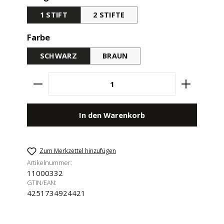
1 STIFT
2 STIFTE
auswählen
Farbe
SCHWARZ
BRAUN
Produkt Anzahl: Gib den gewünschten Wert e
In den Warenkorb
Zum Merkzettel hinzufügen
Artikelnummer:
11000332
GTIN/EAN:
4251734924421