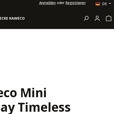
Anmelden
oder
Registrieren
DE
Wa
ECKE KAWECO
co Mini
lay Timeless