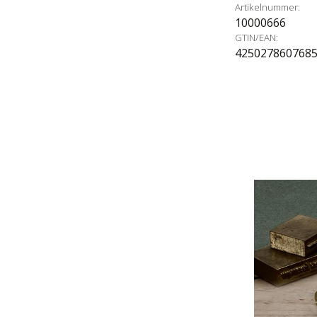
Artikelnummer:
10000666
GTIN/EAN:
425027860768