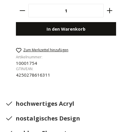
Produkt Anzahl: Gib den gewünschten Wert e
In den Warenkorb
Zum Merkzettel hinzufügen
Artikelnummer:
10001754
GTIN/EAN:
4250278616311
hochwertiges Acryl
nostalgisches Design