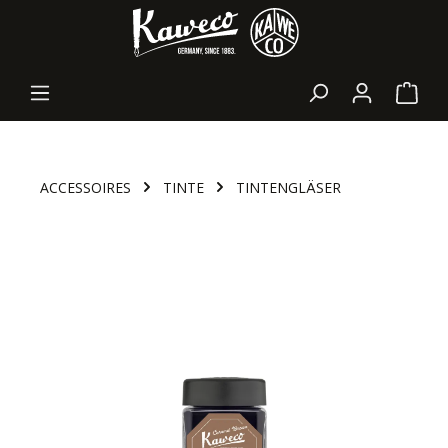
alt springen
Waren
ACCESSOIRES
TINTE
TINTENGLÄSER
Bildergalerie überspringen