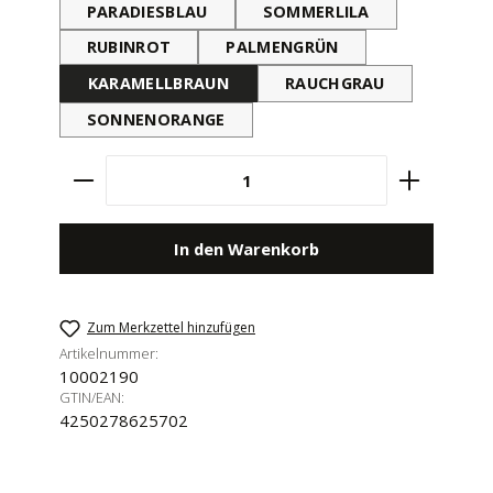
PARADIESBLAU
SOMMERLILA
RUBINROT
PALMENGRÜN
KARAMELLBRAUN
RAUCHGRAU
SONNENORANGE
Produkt Anzahl: Gib den gewünschten Wert e
In den Warenkorb
Zum Merkzettel hinzufügen
Artikelnummer:
10002190
GTIN/EAN:
4250278625702