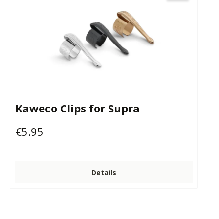
Kaweco Clips for Supra
€5.95
Regular price:
Details