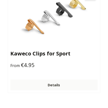
Kaweco Clips for Sport
€4.95
Regular price:
From
Details