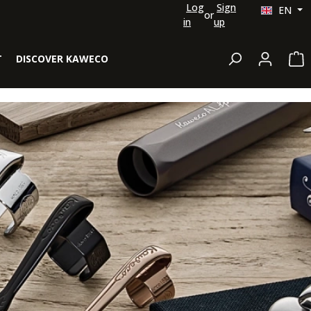
Log
Sign
EN
or
in
up
Sh
T
DISCOVER KAWECO