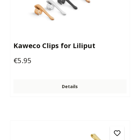
Kaweco Clips for Liliput
€5.95
Regular price:
Details